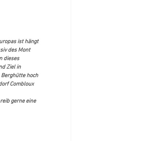
ropas ist hängt 
siv des Mont 
 dieses 
d Ziel in 
n Berghütte hoch 
dorf Combloux 
hreib gerne eine 