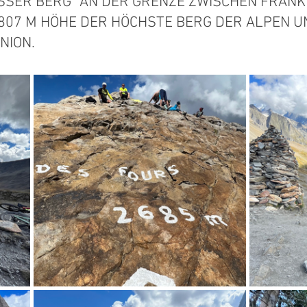
SSER BERG" AN DER GRENZE ZWISCHEN FRANK
 4807 M HÖHE DER HÖCHSTE BERG DER ALPEN U
NION.